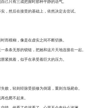
到自己只有三成把握时那种平静的语气。
事实，然后在接受的基础上，依然决定去尝试。
晰时而模糊，像是在虚实之间不断切换。
是一条条无形的锁链，把她和这片天地连接在一起。
嘴唇紧抿着，似乎在承受着巨大的压力。
时失败，轻则经脉受损修为倒退，重则当场毙命。
就再也爬不起来。
么交情，他看了也就看了，心里不会有什么波澜。