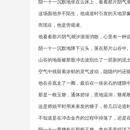
阴一十一沉默地坐在云床上，看着那片阴气
这场面他并不陌生，他成道时引发的天地异
而现在，他是旁观者。
他看着那片阴气潮汐渐渐消散，心里有一种
阴一十一沉默地降下云头，落在那片山谷中
山谷的地面被那股冲击波刮出了一层新的泥
空气中残留着浓郁的灵气波动，隐隐约约还
他在谷底走了一圈，最后在一块岩石的缝隙
那是一根玉簪，通体碧绿，质地温润，簪尾
这是师姐平时用来束发的簪子，前几日论道
不知道是在冲击金丹的过程中掉落了，还是
阴一十一弯腰捡起那根玉簪，拿在手里端详