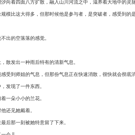
潮汐向着四面八方扩散，融入山川河流之中，滋养着大地中的灵
象规模比这大得多，但那时候他是参与者，是突破者，感受到的
说不出的空落落的感觉。
。
土，散发出一种雨后特有的清新气息。
能感受到师姐的气息，但那份气息正在快速消散，很快就会彻底
中，发现了一件东西。
雕着一朵小小的兰花。
时他还见她戴着。
在最后那一刻被她特意留了下来。
了一会儿。