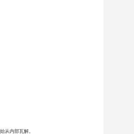
。
开始从内部瓦解。