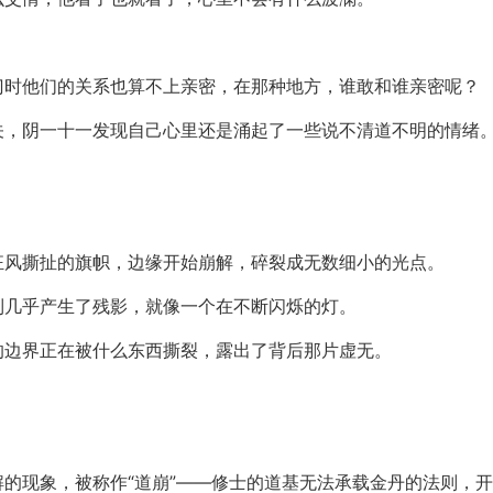
门时他们的关系也算不上亲密，在那种地方，谁敢和谁亲密呢？
关，阴一十一发现自己心里还是涌起了一些说不清道不明的情绪
狂风撕扯的旗帜，边缘开始崩解，碎裂成无数细小的光点。
到几乎产生了残影，就像一个在不断闪烁的灯。
的边界正在被什么东西撕裂，露出了背后那片虚无。
的现象，被称作“道崩”——修士的道基无法承载金丹的法则，