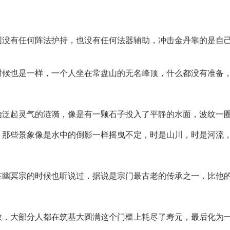
围没有任何阵法护持，也没有任何法器辅助，冲击金丹靠的是自
时候也是一样，一个人坐在常盘山的无名峰顶，什么都没有准备
始泛起灵气的涟漪，像是有一颗石子投入了平静的水面，波纹一
，那些景象像是水中的倒影一样摇曳不定，时是山川，时是河流
在幽冥宗的时候也听说过，据说是宗门最古老的传承之一，比他
数，大部分人都在筑基大圆满这个门槛上耗尽了寿元，最后化为