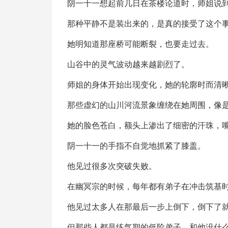
阴一十一想起前几日在茶楼论道时，师姐说
那种平静不是装出来的，是真的接受了这个
她明知道那座桥可能断裂，也要走过去。
山谷中的灵气波动越来越剧烈了。
师姐的身体开始出现变化，她的轮廓时而清
那些虚幻的山川河流景象缠绕在她周围，像
她的脸色苍白，额头上渗出了细密的汗珠，
阴一十一的手指不自觉地抓紧了膝盖。
他见过很多次突破失败。
在幽冥宗的时候，每年都有弟子在冲击筑基
他见过太多人在那最后一步上倒下，倒下了
但那些人都是练气期的低阶弟子，和他没什