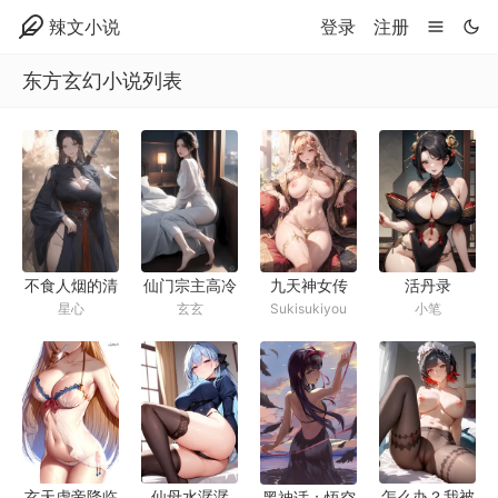
辣文小说
登录
注册
东方玄幻小说列表
九天神女传
活丹录
不食人烟的清
仙门宗主高冷
Sukisukiyou
小笔
星心
玄玄
冷剑仙只因一
仙尊因徒弟被
时大意,被群
俘，屈辱为仇
妖戏弄羞辱,
敌魔尊服侍，
直到落败,被
后又奋起反抗
架起示众小
却凄惨败北，
穴、菊花、尿
最终彻底堕落
道三穴扣挖齐
为性奴隶
玄天虚帝降临
仙母水潺潺
怎么办？我被
黑神话：悟空