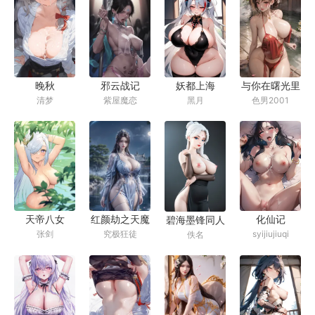
晚秋
邪云战记
妖都上海
与你在曙光里
清梦
紫屋魔恋
黑月
色男2001
重逢
天帝八女
红颜劫之天魔
化仙记
碧海墨锋同人
张剑
究极狂徒
syijiujiuqi
佚名
降世