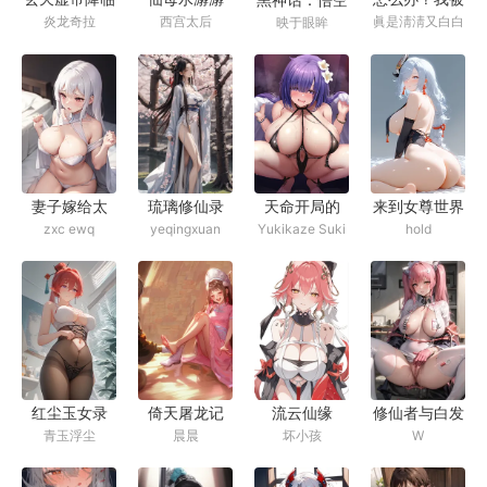
高潮,用硕大
炎龙奇拉
西宫太后
眞是淸淸又白白
映于眼眸
仙子大姐姐包
不想再有遗憾
的马屌填满仙
围了
子臭嘴！最后
给仙子灌肠羞
辱
妻子嫁给太
天命开局的
来到女尊世界
琉璃修仙录
zxc ewq
Yukikaze Suki
hold
yeqingxuan
子，成了太子
我，妈妈姐姐
开局撞到姐姐
妃
妹妹所有后宫
自慰
们却一个个被
敌少征服
红尘玉女录
流云仙缘
修仙者与白发
倚天屠龙记
青玉浮尘
坏小孩
W
晨晨
萝莉