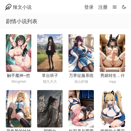
辣文小说
登录
注册
剧情小说列表
触手魔神~把
草台班子
万界征服系统
男娘转生，什
WingHell
猫九大大
涂山轩辕
mpp
美少女们击败
么叫异世界全
当做性仆人的
是扶她？
触手怪生活~
明鹤台
死鱼脸的妹妹
红双喜与黑蕾
娇媚的小萝莉