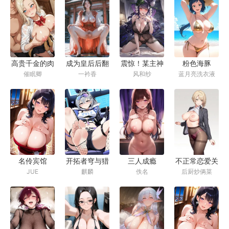
世伴侣
高贵千金的肉
成为皇后后翻
震惊！某主神
粉色海豚
催眠卿
一衿香
风和纱
蓝月亮洗衣液
便器下仆变形
车了
被人当众露出
记
肛交，最后精
神崩溃！
名伶宾馆
开拓者穹与猎
三人成瘾
不正常恋爱关
JUE
麒麟
佚名
后厨炒俩菜
手银狼的宿命
（1v2、3P、
系
爱恋
兄弟盖饭）