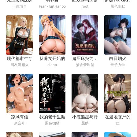
FrankfurtHaribo
于你而言
root
黑色幽默
竟如此随意
丝：好兄弟的
妻子与女上司
都归我了
鬼压床契约：
现代都市生存
从养女开始的
白日烟火
猫舍管理员
网友流顺火
dianp
量子力学
我把女梦魔喂
法则
后宫之旅
成专属梦奴
凉风有信
我的老千生涯
小浣熊星与丹
在遍地丧尸的
余合伞
黑色枷锁
麒麟
仁
恒的婚约，从
世界开后宫
列车同袍到一