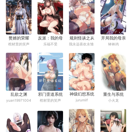
赘婿的荣耀
开局我的母亲
规则怪谈之从
反派：我的母
棺材里的笑声
钵钵鸡
我永远喜欢永雏
乐福不受
是最大的反派
精神病院开始
亲是大帝
塔菲
（云楼记）
的求生之路
神级幻想系统
邪门歪道系统
重生与系统
乱欲之渊
jurumilf
棺材里的笑声
小火龙
yuan19971004