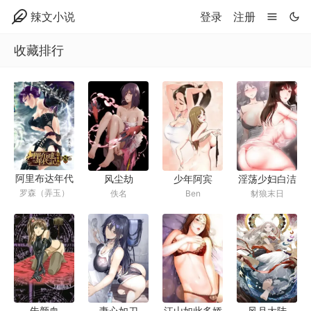
辣文小说
登录
注册
收藏排行
阿里布达年代
风尘劫
少年阿宾
淫荡少妇白洁
罗森（弄玉）
佚名
Ben
豺狼末日
记（阿里布达
年代祭）
朱颜血
妻心如刀
江山如此多娇
风月大陆