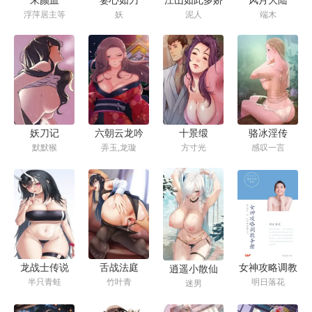
浮萍居主等
妖
泥人
端木
妖刀记
六朝云龙吟
十景缎
骆冰淫传
默默猴
弄玉,龙璇
方寸光
感叹一言
女神攻略调教
龙战士传说
舌战法庭
逍遥小散仙
明日落花
半只青蛙
竹叶青
手册
迷男