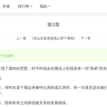
作者
排行榜
我的
第2章
上一章
《冰山女友竟是他人胯下母狗》
下一章
下次访问
现了腐肉的秃鹫，时不时就会在微信上给我发来一些“新鲜”的
频。
里，有时在某个看起来像钟点房的逼仄房间，有一次甚至是在她
声。
后，凯和朱朱之间那扭曲关系的发展脉络。