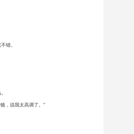
实不错。
品。
顿，说我太高调了。”