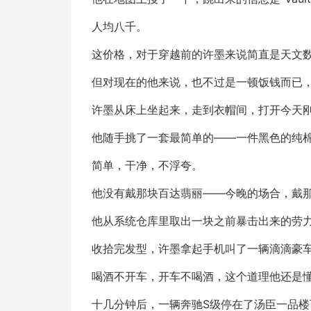
人均八千。
这价格，对于穿越前的许墨来说简直是天文
但对现在的他来说，也不过是一顿饭钱而已
许墨从床上坐起来，走到衣帽间，打开今天
他随手挑了一套最简单的——一件黑色的纯
简单，干净，不浮夸。
他没有戴那块百达翡丽——今晚的场合，戴
他从系统仓库里取出一块之前暴击出来的劳
收拾完发型，许墨拿起手机叫了一辆滴滴豪
喝酒不开车，开车不喝酒，这个道理他还是
十几分钟后，一辆奔驰S级停在了汤臣一品楼