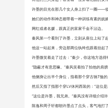
许墨的目光在那几个女人身上扫了一圈——
她们的动作和神态都带着一种训练有素的妩
网红或者名媛，跟真正的富家千金不沾边。
秦风第一个看到了许墨，立刻从座位上站了起
他这一站起来，旁边那两位纨绔也跟着抬起
许墨微笑着走了过去：“秦少，你这地方选得
“隐蔽才有意思嘛。”秦风笑着拍了拍他的肩膀
他侧身让出半个身位，指着那个穿古驰T恤的
然后又指了指那个穿LV休闲西装的：“这位
“这位是许墨，我兄弟。”秦风没有详细介绍
陈逸和周子轩都朝许墨点了点头，客气地打