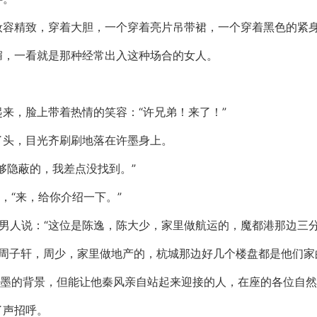
妆容精致，穿着大胆，一个穿着亮片吊带裙，一个穿着黑色的紧
媚，一看就是那种经常出入这种场合的女人。
来，脸上带着热情的笑容：“许兄弟！来了！”
了头，目光齐刷刷地落在许墨身上。
够隐蔽的，我差点没找到。”
，“来，给你介绍一下。”
男人说：“这位是陈逸，陈大少，家里做航运的，魔都港那边三
是周子轩，周少，家里做地产的，杭城那边好几个楼盘都是他们家
许墨的背景，但能让他秦风亲自站起来迎接的人，在座的各位自
了声招呼。