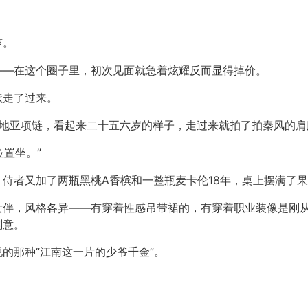
声。
——在这个圈子里，初次见面就急着炫耀反而显得掉价。
续走了过来。
地亚项链，看起来二十五六岁的样子，走过来就拍了拍秦风的肩
位置坐。”
侍者又加了两瓶黑桃A香槟和一整瓶麦卡伦18年，桌上摆满了
女伴，风格各异——有穿着性感吊带裙的，有穿着职业装像是刚
刻意。
的那种“江南这一片的少爷千金”。