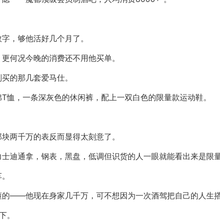
数字，够他活好几个月了。
，更何况今晚的消费还不用他买单。
刚买的那几套爱马仕。
棉T恤，一条深灰色的休闲裤，配上一双白色的限量款运动鞋。
那块两千万的表反而显得太刻意了。
力士迪通拿，钢表，黑盘，低调但识货的人一眼就能看出来是限
车。
懂的——他现在身家几千万，可不想因为一次酒驾把自己的人生
下。