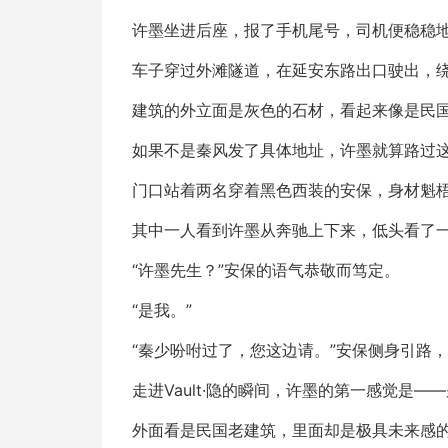
许墨坐进后座，报了手机尾号，司机便稳稳
车子穿过外滩隧道，在延安东路出口驶出，
建筑的外立面是灰色的石材，看起来像是民国
如果不是秦风发了具体地址，许墨就算路过
门口站着两名穿着黑色西装的安保，身材魁
其中一人看到许墨从奔驰上下来，低头看了
“许墨先生？”安保的语气恭敬而笃定。
“是我。”
“秦少吩咐过了，您这边请。”安保侧身引路
走进Vault·隐的瞬间，许墨的第一感觉是—
外面看是民国老建筑，里面却是极具未来感