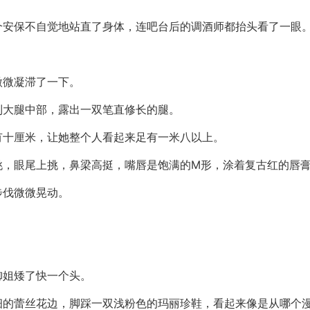
个安保不自觉地站直了身体，连吧台后的调酒师都抬头看了一眼
微微凝滞了一下。
到大腿中部，露出一双笔直修长的腿。
有十厘米，让她整个人看起来足有一米八以上。
挑，眼尾上挑，鼻梁高挺，嘴唇是饱满的M形，涂着复古红的唇
步伐微微晃动。
。
御姐矮了快一个头。
的蕾丝花边，脚踩一双浅粉色的玛丽珍鞋，看起来像是从哪个漫展