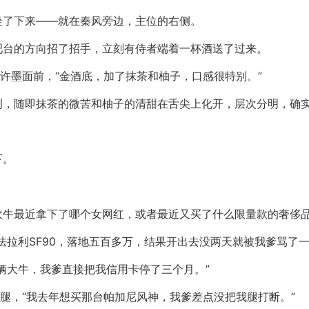
坐了下来——就在秦风旁边，主位的右侧。
吧台的方向招了招手，立刻有侍者端着一杯酒送了过来。
到许墨面前，“金酒底，加了抹茶和柚子，口感很特别。”
冽，随即抹茶的微苦和柚子的清甜在舌尖上化开，层次分明，确
下。
吹牛最近拿下了哪个女网红，或者最近又买了什么限量款的奢侈
法拉利SF90，落地五百多万，结果开出去没两天就被我爹骂了一
辆大牛，我爹直接把我信用卡停了三个月。”
郎腿，“我去年想买那台帕加尼风神，我爹差点没把我腿打断。”