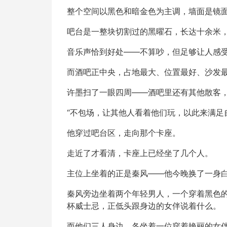
整个空间以黑色和暗金色为主调，墙面是镜
吧台是一整块切割过的黑曜石，长达十余米
音乐声恰到好处——不算吵，但足够让人感
而酒吧正中央，占地最大、位置最好、沙发
许墨扫了一眼四周——酒吧里还有其他散客
“不包场，让其他人看着他们玩，以此来满足
他穿过吧台区，走向那个卡座。
走近了才看清，卡座上已经坐了几个人。
主位上坐着的正是秦风——他今晚换了一身
秦风旁边坐着两个年轻男人，一个穿着黑色的
杯威士忌，正低头跟身边的女伴说着什么。
而他们三人身边，各坐着一位穿着艳丽的女