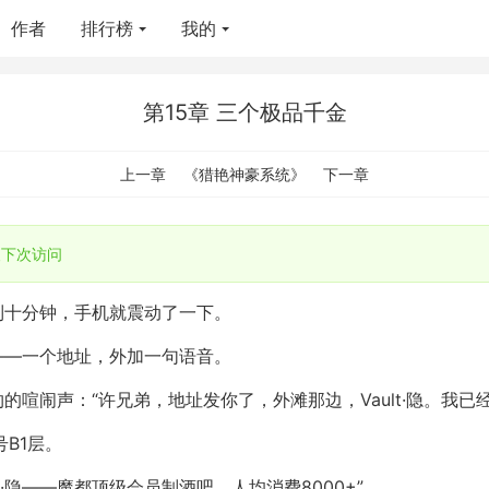
作者
排行榜
我的
第15章 三个极品千金
上一章
《猎艳神豪系统》
下一章
下次访问
到十分钟，手机就震动了一下。
——一个地址，外加一句语音。
喧闹声：“许兄弟，地址发你了，外滩那边，Vault·隐。我已
B1层。
t·隐——魔都顶级会员制酒吧，人均消费8000+”。