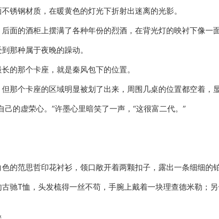
面不锈钢材质，在暖黄色的灯光下折射出迷离的光影。
，后面的酒柜上摆满了各种年份的烈酒，在背光灯的映衬下像一
受到那种属于夜晚的躁动。
最长的那个卡座，就是秦风包下的位置。
，但那个卡座的区域明显被划了出来，周围几桌的位置都空着，
自己的虚荣心。”许墨心里暗笑了一声，“这很富二代。”
白色的范思哲印花衬衫，领口敞开着两颗扣子，露出一条细细的
古驰T恤，头发梳得一丝不苟，手腕上戴着一块理查德米勒；另
伴。