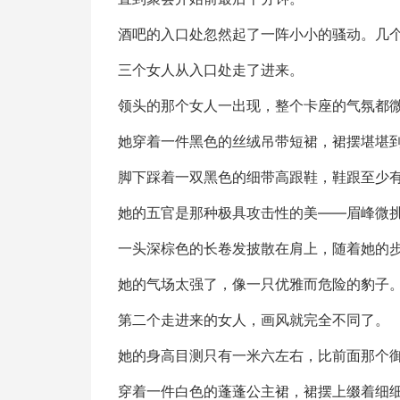
酒吧的入口处忽然起了一阵小小的骚动。几
三个女人从入口处走了进来。
领头的那个女人一出现，整个卡座的气氛都
她穿着一件黑色的丝绒吊带短裙，裙摆堪堪
脚下踩着一双黑色的细带高跟鞋，鞋跟至少
她的五官是那种极具攻击性的美——眉峰微
一头深棕色的长卷发披散在肩上，随着她的
她的气场太强了，像一只优雅而危险的豹子
第二个走进来的女人，画风就完全不同了。
她的身高目测只有一米六左右，比前面那个
穿着一件白色的蓬蓬公主裙，裙摆上缀着细细