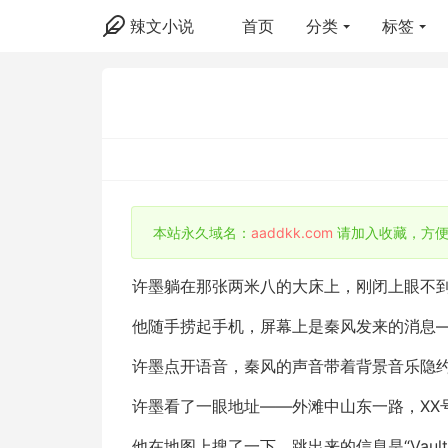
辣文小说
首页
分类
标签
本站永久域名：
aaddkk.com
请加入收藏，方便
许墨躺在那张两米八的大床上，刚闭上眼不
他随手捞起手机，屏幕上是秦风发来的消息
许墨点开语音，秦风的声音带着背景音乐隐约的
许墨看了一眼地址——外滩中山东一路，XX号
他在地图上搜了一下，跳出来的信息是“Vaul