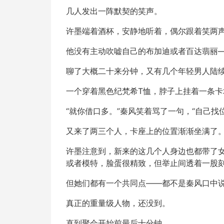
几人发出一阵默契的笑声。
许墨端着酒杯，安静地听着，偶尔跟着笑两
他没有主动吹嘘自己的布加迪或者百达翡丽
聊了大概二十来分钟，又有几个年轻男人陆
一个穿着黑色纪梵希T恤，脖子上挂着一条卡
“就你借口多。”秦风笑着骂了一句，“自己找
又来了两三个人，卡座上的位置渐渐坐满了。
许墨注意到，新来的这几个人身边也都带了
或者模特，脸蛋很精致，但举止间透着一股
但她们都有一个共同点——都不是秦风口中说
真正的重量级人物，还没到。
直到聚会开始前最后十分钟。