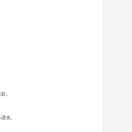
量款。
搭进去。