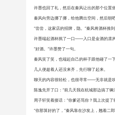
许墨也回了礼，然后在秦风让出的那个位置
秦风向旁边挪了挪，给他腾出空间，然后朝
“尝尝，这家店的招牌，隐。”秦风将酒杯推
许墨端起酒杯抿了一口——入口是金酒的凛
“好酒。”许墨赞了一句。
秦风笑了笑，也端起自己的杯子跟他碰了一
几人便趁着人还没来齐，先行聊了起来。
聊天的内容很轻松，也很寻常——无非就是
陈逸先开了口：“前几天我在杭城那边搞了辆
周子轩笑着接话：“你爹还骂你？我上次提了
“你那算好的了，”秦风靠在沙发上，翘着二