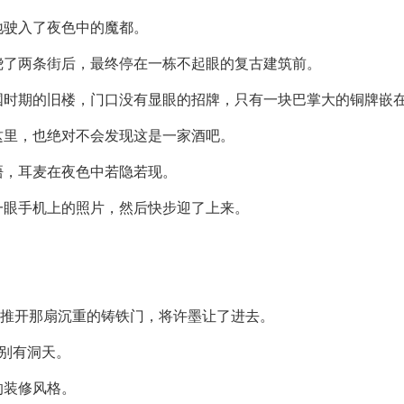
地驶入了夜色中的魔都。
绕了两条街后，最终停在一栋不起眼的复古建筑前。
时期的旧楼，门口没有显眼的招牌，只有一块巴掌大的铜牌嵌在墙面
这里，也绝对不会发现这是一家酒吧。
梧，耳麦在夜色中若隐若现。
一眼手机上的照片，然后快步迎了上来。
，推开那扇沉重的铸铁门，将许墨让了进去。
—别有洞天。
的装修风格。