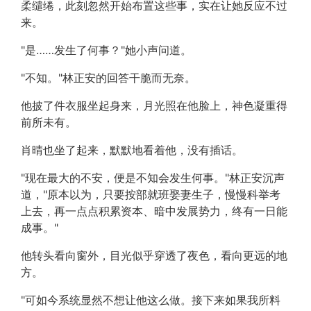
柔缱绻，此刻忽然开始布置这些事，实在让她反应不过
来。
"是……发生了何事？"她小声问道。
"不知。"林正安的回答干脆而无奈。
他披了件衣服坐起身来，月光照在他脸上，神色凝重得
前所未有。
肖晴也坐了起来，默默地看着他，没有插话。
"现在最大的不安，便是不知会发生何事。"林正安沉声
道，"原本以为，只要按部就班娶妻生子，慢慢科举考
上去，再一点点积累资本、暗中发展势力，终有一日能
成事。"
他转头看向窗外，目光似乎穿透了夜色，看向更远的地
方。
"可如今系统显然不想让他这么做。接下来如果我所料