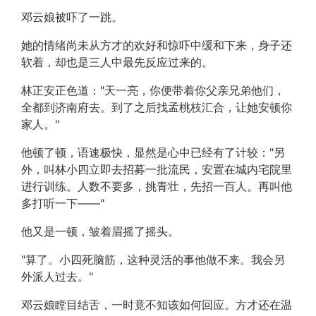
邓云娘被吓了一跳。
她的情绪尚未从方才的欢好和惊吓中缓和下来，身子还
软着，却也是三人中最先反应过来的。
林正安正色道："天一亮，你便带着你父亲兄弟他们，
全都到济南府去。到了之后找孟桃枝汇合，让她安顿你
家人。"
他顿了顿，语速极快，显然是心中已经有了计较："另
外，叫林小四立即去招募一批流民，安置在城内宅院里
进行训练。人数不要多，挑青壮，先招一百人。再叫他
多打听一下——"
他又是一顿，皱着眉摇了摇头。
"算了。小四死脑筋，这种灵活的事他做不来。我会另
外派人过去。"
邓云娘瞠目结舌，一时竟不知该如何回应。方才还在温