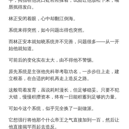
手，拇指在他虎口处轻轻揉着，试图让他放松下来，嘴
唇抿得发白。
林正安闭着眼，心中却翻江倒海。
系统来得突然，如今问题出得也突然。
而林正安本就知晓系统并不完善，问题很多——从一开
始他就知道。
可前后的变化实在太大，由不得他不警惕。
原先系统是主张他先科举考取功名，一步步往上走，建
立根基，在合适的时机再走上造反之路。
这般苟着发育，虽说耗时漫长，但足够稳妥。只要不犯
大错，慢慢积攒资本，终有一日能积蓄到足够的力量。
可如今这个系统，似乎完全换了一副做派。
它想强行将他那个什么帝王之气直接加到一百，然后让
他直接揭竿而起去造反。