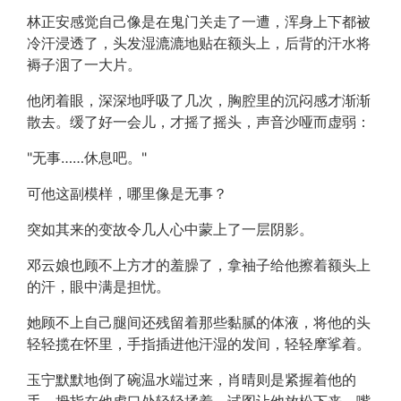
林正安感觉自己像是在鬼门关走了一遭，浑身上下都被
冷汗浸透了，头发湿漉漉地贴在额头上，后背的汗水将
褥子洇了一大片。
他闭着眼，深深地呼吸了几次，胸腔里的沉闷感才渐渐
散去。缓了好一会儿，才摇了摇头，声音沙哑而虚弱：
"无事……休息吧。"
可他这副模样，哪里像是无事？
突如其来的变故令几人心中蒙上了一层阴影。
邓云娘也顾不上方才的羞臊了，拿袖子给他擦着额头上
的汗，眼中满是担忧。
她顾不上自己腿间还残留着那些黏腻的体液，将他的头
轻轻揽在怀里，手指插进他汗湿的发间，轻轻摩挲着。
玉宁默默地倒了碗温水端过来，肖晴则是紧握着他的