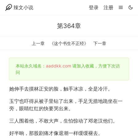
辣文小说
登录
注册
第364章
上一章
《这个书生不正经》
下一章
本站永久域名：
aaddkk.com
请加入收藏，方便下次访
问
她伸手去摸林正安的脸，触手冰凉，全是冷汗。
玉宁也吓得从被子里钻了出来，手足无措地跪坐在一
旁，眼睛红红的快要哭出来。
三人围着他，不敢大声，生怕惊动了邓老汉他们。
好半晌，那股剧痛才像退潮一样缓缓褪去。