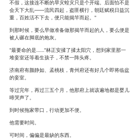
不假，这接连不断的旱灾蝗灾只是个开端。后面怕不是
会天下大乱——流民四起，盗匪横行，朝廷赋税日益沉
重，百姓活不下去，便只能揭竿而起。"
到那时候，要么早做准备做那揭竿而起的人，要么便是
被人碾在脚底的炮灰。
"最要命的是……"林正安揉了揉太阳穴，想到家里那一
堆妾室还等着生孩子，不禁一阵头疼。
济南府有颜静如、孟桃枝，青州府还有好几个即将临盆
的妾室。
等过完年，再过三五个月，他那府上就该遍地都是婴儿
啼哭声了。
到时候拖家带口，行动更加不便。
他需要时间。
可时间，偏偏是最缺的东西。