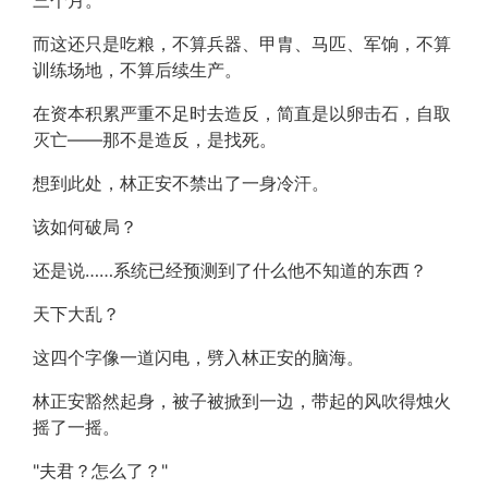
三个月。
而这还只是吃粮，不算兵器、甲胄、马匹、军饷，不算
训练场地，不算后续生产。
在资本积累严重不足时去造反，简直是以卵击石，自取
灭亡——那不是造反，是找死。
想到此处，林正安不禁出了一身冷汗。
该如何破局？
还是说……系统已经预测到了什么他不知道的东西？
天下大乱？
这四个字像一道闪电，劈入林正安的脑海。
林正安豁然起身，被子被掀到一边，带起的风吹得烛火
摇了一摇。
"夫君？怎么了？"