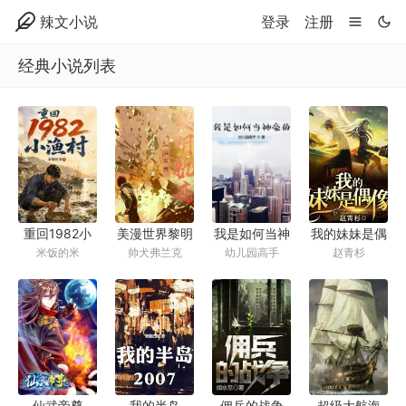
辣文小说
登录
注册
经典小说列表
重回1982小
美漫世界黎明
我是如何当神
我的妹妹是偶
米饭的米
帅犬弗兰克
幼儿园高手
赵青杉
渔村
轨迹
豪的
像【完美修改
版】
佣兵的战争
我的半岛
仙武帝尊
超级大航海