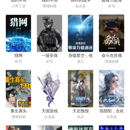
如水意
懵懂的猪
六界三道
虾写
2007
吞噬星空：收
猎网
一级安保
奋斗在苏俄
新乙
虾写
虾写
懵懂的猪
徒万倍返还
重生寡头
天国游戏
天启预报
练阴阳，合欢
懵懂的猪
白贪狼
风月
沙茶面
1991
喜，成大道
（开局移植妖