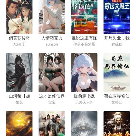
魔心脏，成为
绝世凶物）
俏黄蓉传奇
人情巧克力
谁说这里有怪
开局失业，我
AS皇子
sunson
你是不是笨蛋
程砚秋
谈的？
让歌坛大魔王
回归
山河稷【加
这才是修仙界
提前穿书反
苟在两界修仙
姬叉
宝宝
天外天人间
文抄公
料】
派，逼主角妈
妈生孩子